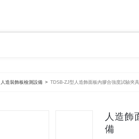
>
人造裝飾板檢測設備
>
TDSB-ZJ型人造飾面板內膠合強度試驗夾
人造飾
備