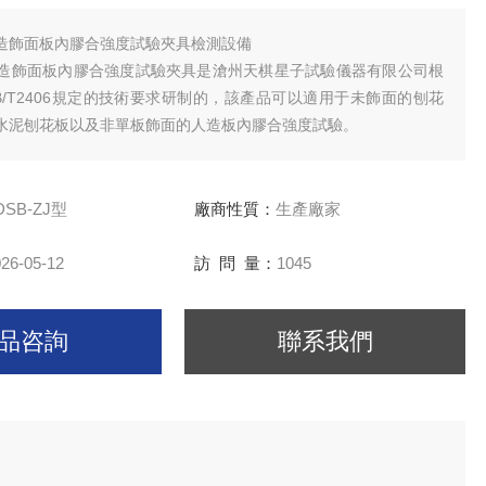
造飾面板內膠合強度試驗夾具檢測設備
J型人造飾面板內膠合強度試驗夾具是滄州天棋星子試驗儀器有限公司根
B/T2406規定的技術要求研制的，該產品可以適用于未飾面的刨花
水泥刨花板以及非單板飾面的人造板內膠合強度試驗。
DSB-ZJ型
廠商性質：
生產廠家
26-05-12
訪 問 量：
1045
品咨詢
聯系我們