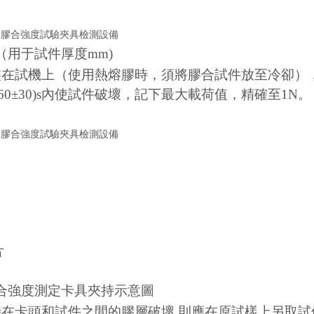
（用于試件厚度mm)
件裝在試機上（使用熱熔膠時，須將膠合試件放至冷卻）
0±30)s內使試件破壞，記下最大載荷值，精確至1N。
；
；
；
片
。
膠合強度測定卡具夾持示意圖
試時在卡頭和試件之間的膠層破壞.則應在原試樣上另取