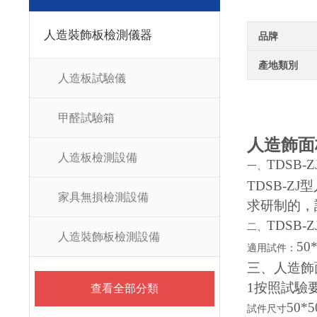
人造裝飾板檢測儀器
品牌
產地類別
人造板試驗儀
甲醛試驗箱
人造飾面
人造板檢測設備
TDSB
一、
TDSB-
家具無損檢測設備
求研制的，
TDSB
二、
人造裝飾板檢測設備
50
適用試件：
三、人造飾
1按照試驗
查看全部分類
50*
試件尺寸