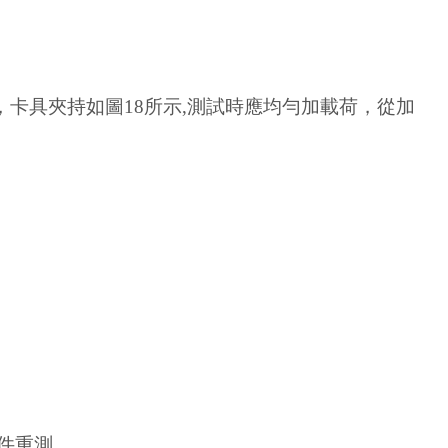
，卡具夾持如圖18所示,測試時應均勻加載荷，從加
試件重測。