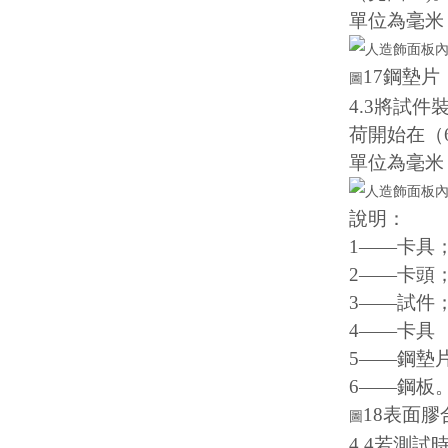
單位為毫米
17鋼墊片
圖
4.3將試
荷開始在（6
單位為毫米
說明：
1——卡具
2——卡頭
3——試件
4——卡具
5——鋼墊
6——鋼板
18表面
圖
4.4若測