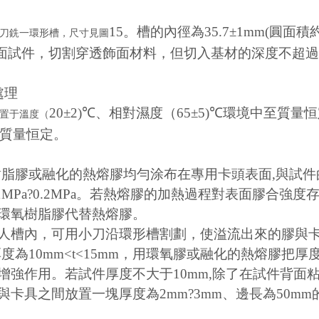
15。槽的內徑為35.7±1mm(圓面積約
刀銑一環形槽，尺寸見圖
面試件，切割穿透飾面材料，但切入基材的深度不超過0
處理
20±2)℃、相對濕度（65±5)℃環境中至質
置于溫度（
為質量恒定。
氧樹脂膠或融化的熱熔膠均勻涂布在專用卡頭表面,與試
.1MPa?0.2MPa。若熱熔膠的加熱過程對表面膠合
環氧樹脂膠代替熱熔膠。
人槽內，可用小刀沿環形槽割劃，使溢流出來的膠與
厚度為10mm<t<15mm，用環氧膠或融化的熱熔膠把
增強作用。若試件厚度不大于10mm,除了在試件背面粘
與卡具之間放置一塊厚度為2mm?3mm、邊長為50m
。