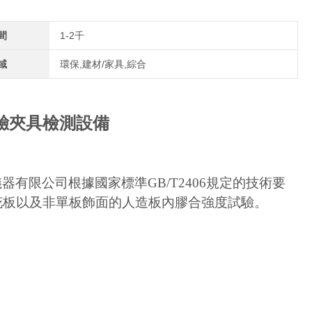
間
1-2千
域
環保,建材/家具,綜合
驗夾具檢測設備
器有限公司根據國家標準GB/T2406規定的技術要
花板以及非單板飾面的人造板內膠合強度試驗。