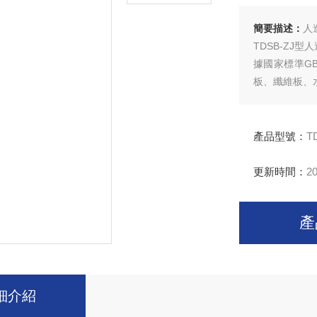
簡要描述：
人
TDSB-Z
據國家標準G
板、纖維板、
產品型號：
T
更新時間：
20
產
細介紹