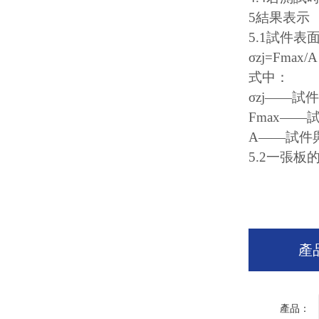
5結果表示
5.1試件表
σzj=Fmax/A
式中：
σzj——試
Fmax—
A——試件與
5.2一張
產
產品：