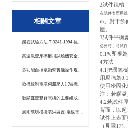
2試件銑槽
在試件表面用銑
相關文章
m。對于飾
塵。
3試件平衡
巖石試驗方法 T 0241-1994 抗凍性試驗試驗方法
必要時，將試件
0.1%即視
高速載流摩擦磨損試驗機安全操作流程
4方法
4.1把環
多功能自控電動擊實儀操作規程及注意事項
用壓強為0
微機控制電液伺服壓力試驗機的性能特點
使用冷固化
注：若膠溢
數顯直流雙臂電橋的主要組成部分
4.2若試件
背面，以起
風雨環境模擬噴淋裝置-電線電纜的使用注意事項
試件上表面
（見圖17)