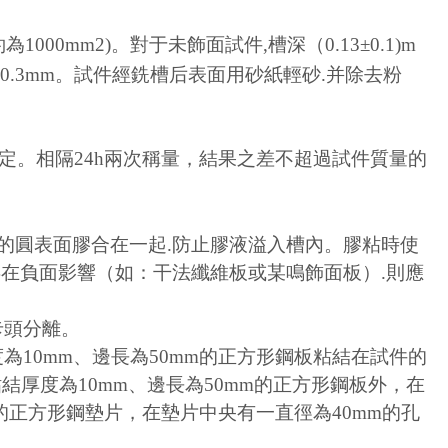
為1000mm2)。對于未飾面試件,槽深（0.13±0.1)m
.3mm。試件經銑槽后表面用砂紙輕砂.并除去粉
量恒定。相隔24h兩次稱量，結果之差不超過試件質量的
件的圓表面膠合在一起.防止膠液溢入槽內。膠粘時使
強度存在負面影響（如：干法纖維板或某鳴飾面板）.則應
卡頭分離。
厚度為10mm、邊長為50mm的正方形鋼板粘結在試件的
結厚度為10mm、邊長為50mm的正方形鋼板外，在
m的正方形鋼墊片，在墊片中央有一直徑為40mm的孔